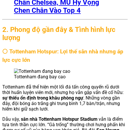
Chân Chelsea, MU Hy Vọng
Chen Chân Vào Top 4
2. Phong độ gần đây & Tình hình lực
lượng
⚪ Tottenham Hotspur: Lợi thế sân nhà nhưng áp
lực cực lớn
Tottenham đang bay cao
Tottenham đã thể hiện một lối đá tấn công quyến rũ dưới
thời huấn luyện viên mới, nhưng họ vẫn gặp vấn đề cố hữu:
sự thiếu ổn định trong khâu phòng ngự
. Những vòng gần
đây, đội bóng áo trắng ghi trung bình 1,7 bàn/trận, nhưng
hiếm khi giữ sạch lưới.
Dẫu vậy,
sân nhà Tottenham Hotspur Stadium
vẫn là điểm
tựa tinh thần cực lớn. “Gà trống” thường chơi hưng phấn khi