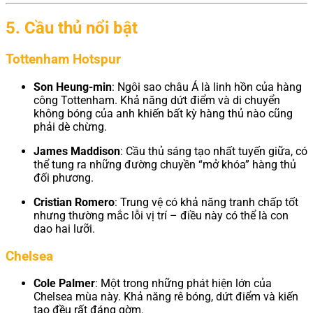
5. Cầu thủ nổi bật
Tottenham Hotspur
Son Heung-min
: Ngôi sao châu Á là linh hồn của hàng
công Tottenham. Khả năng dứt điểm và di chuyển
không bóng của anh khiến bất kỳ hàng thủ nào cũng
phải dè chừng.
James Maddison
: Cầu thủ sáng tạo nhất tuyến giữa, có
thể tung ra những đường chuyền “mở khóa” hàng thủ
đối phương.
Cristian Romero
: Trung vệ có khả năng tranh chấp tốt
nhưng thường mắc lỗi vị trí – điều này có thể là con
dao hai lưỡi.
Chelsea
Cole Palmer
: Một trong những phát hiện lớn của
Chelsea mùa này. Khả năng rê bóng, dứt điểm và kiến
tạo đều rất đáng gờm.