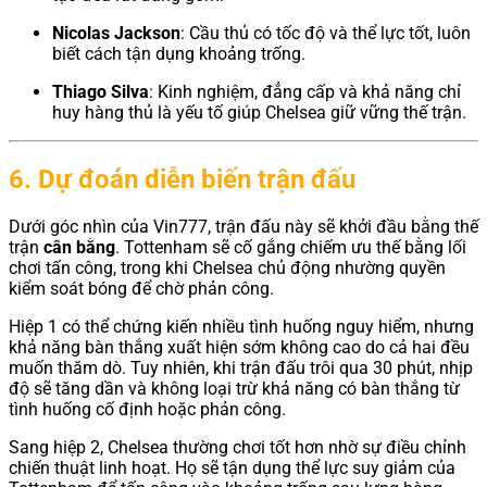
Nicolas Jackson
: Cầu thủ có tốc độ và thể lực tốt, luôn
biết cách tận dụng khoảng trống.
Thiago Silva
: Kinh nghiệm, đẳng cấp và khả năng chỉ
huy hàng thủ là yếu tố giúp Chelsea giữ vững thế trận.
6. Dự đoán diễn biến trận đấu
Dưới góc nhìn của Vin777, trận đấu này sẽ khởi đầu bằng thế
trận
cân bằng
. Tottenham sẽ cố gắng chiếm ưu thế bằng lối
chơi tấn công, trong khi Chelsea chủ động nhường quyền
kiểm soát bóng để chờ phản công.
Hiệp 1 có thể chứng kiến nhiều tình huống nguy hiểm, nhưng
khả năng bàn thắng xuất hiện sớm không cao do cả hai đều
muốn thăm dò. Tuy nhiên, khi trận đấu trôi qua 30 phút, nhịp
độ sẽ tăng dần và không loại trừ khả năng có bàn thắng từ
tình huống cố định hoặc phản công.
Sang hiệp 2, Chelsea thường chơi tốt hơn nhờ sự điều chỉnh
chiến thuật linh hoạt. Họ sẽ tận dụng thể lực suy giảm của