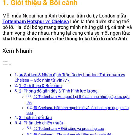
1. Giới thiệu & Bối cảnh
Mỗi mùa Ngoại hạng Anh trôi qua, trận derby London giữa
Tottenham Hotspur
vs
Chelsea
luôn là tâm điểm không thể
bỏ lỡ. Hai đội bóng mang trong mình những giá trị, cá tính và
tham vọng khác nhau, nhưng lại cùng chia sẻ một ngọn lửa:
khát khao chứng minh vị thế thống trị tại thủ đô nước Anh
.
Xem Nhanh
🔥 Soi kèo & Nhận định Trận Derby London: Tottenham vs
Chelsea – Góc nhìn từ Vin777
1. Giới thiệu & Bối cảnh
2. Phong độ gần đây & Tình hình lực lượng
⚪ Tottenham Hotspur: Lợi thế sân nhà nhưng áp lực cực
lớn
🔵 Chelsea: Hồi sinh mạnh mẽ và lối chơi thực dụng hiệu
quả
3. Lịch sử đối đầu
4. Phân tích chiến thuật
⚪ Tottenham – Đôi công và pressing cao
🔵 Chelsea – Thực dụng và kiểm soát nhịp độ