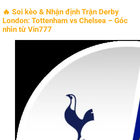
🔥 Soi kèo & Nhận định Trận Derby
London: Tottenham vs Chelsea – Góc
nhìn từ Vin777