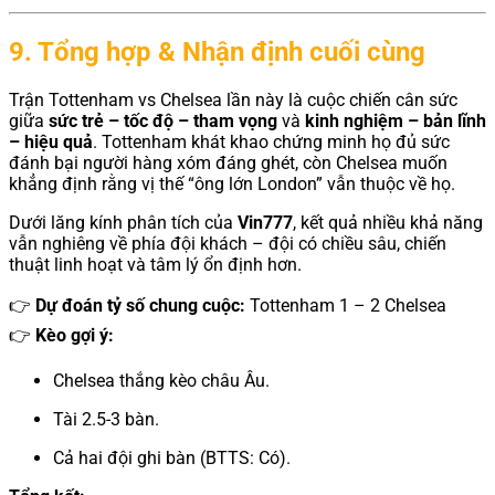
9. Tổng hợp & Nhận định cuối cùng
Trận Tottenham vs Chelsea lần này là cuộc chiến cân sức
giữa
sức trẻ – tốc độ – tham vọng
và
kinh nghiệm – bản lĩnh
– hiệu quả
. Tottenham khát khao chứng minh họ đủ sức
đánh bại người hàng xóm đáng ghét, còn Chelsea muốn
khẳng định rằng vị thế “ông lớn London” vẫn thuộc về họ.
Dưới lăng kính phân tích của
Vin777
, kết quả nhiều khả năng
vẫn nghiêng về phía đội khách – đội có chiều sâu, chiến
thuật linh hoạt và tâm lý ổn định hơn.
👉
Dự đoán tỷ số chung cuộc:
Tottenham 1 – 2 Chelsea
👉
Kèo gợi ý:
Chelsea thắng kèo châu Âu.
Tài 2.5-3 bàn.
Cả hai đội ghi bàn (BTTS: Có).