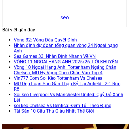
seo
Bài viết gần đây
Vòng 32: Vòng Đấu Quyết Định
Nhận định dự đoán tổng quan vòng 24 Ngoại hạng
Anh
Sea Games 33: Nhận Định Nhanh Về VN
VÒNG 11 NGOẠI HẠNG ANH 2025/26: LỜI KHUYÊN
Vòng 10 Ngoại Hạng Anh: Tottenham Ngáng Chân
Chelsea, MU Hy Vọng Chen Chân Vào Top 4
Vin777 Com Soi Kèo Tottenham Vs Chelsea
MU Dẹp Loạn Sau Gần Thập Kỷ Tại Anfield : 2-1 Rực
Rỡ
Soi kèo Liverpool Vs Manchester United: Quỷ Đỏ Xanh
Lét
soi kèo Chelsea Vs Benfica: Đem Túi Theo Đựng
Tài Sản 10 Cầu Thủ Giàu Nhất Thế Giới